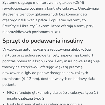
Systemy ciągłego monitorowania glukozy (CGM)
rewolucjonizują codzienną kontrolę cukrzycy. Umożliwiają
śledzenie trendów glikemicznych bez konieczności
częstego nakłuwania palca. Popularne systemy to
FreeStyle Libre czy Dexcom, które oferują alarmy przy
nieprawidłowych poziomach cukru.
Sprzęt do podawania insuliny
Wkłuwacze automatyczne z regulowaną głębokością
nakłucia oraz jednorazowe lancety zapewniają komfort
podczas pobierania kropli krwi. Peny insulinowe zastępują
tradycyjne strzykawki, oferując większą precyzję
dawkowania. Igły do penów dostępne są w różnych
rozmiarach (4-12mm), dostosowanych do budowy ciała
pacjenta.
NFZ refunduje glukometry dla osób z cukrzycą typu 1 i
insulinozależną typu 2
Paski testowe objęte są refundacją zgodnie z