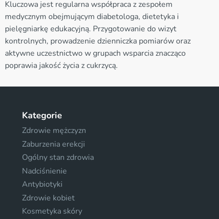
Kluczowa jest regularna współpraca z zespołem
medycznym obejmującym diabetologa, dietetyka i
pielęgniarkę edukacyjną. Przygotowanie do wizyt
kontrolnych, prowadzenie dzienniczka pomiarów oraz
aktywne uczestnictwo w grupach wsparcia znacząco
poprawia jakość życia z cukrzycą.
Kategorie
Zdrowie mężczyzn
Zaburzenia erekcji
Ogólny stan zdrowia
Nadciśnienie
Antybiotyki
Zdrowie kobiet
Kosmetyka skóry