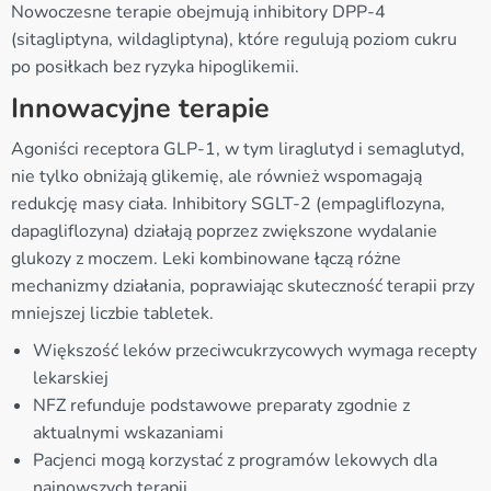
Nowoczesne terapie obejmują inhibitory DPP-4
(sitagliptyna, wildagliptyna), które regulują poziom cukru
po posiłkach bez ryzyka hipoglikemii.
Innowacyjne terapie
Agoniści receptora GLP-1, w tym liraglutyd i semaglutyd,
nie tylko obniżają glikemię, ale również wspomagają
redukcję masy ciała. Inhibitory SGLT-2 (empagliflozyna,
dapagliflozyna) działają poprzez zwiększone wydalanie
glukozy z moczem. Leki kombinowane łączą różne
mechanizmy działania, poprawiając skuteczność terapii przy
mniejszej liczbie tabletek.
Większość leków przeciwcukrzycowych wymaga recepty
lekarskiej
NFZ refunduje podstawowe preparaty zgodnie z
aktualnymi wskazaniami
Pacjenci mogą korzystać z programów lekowych dla
najnowszych terapii