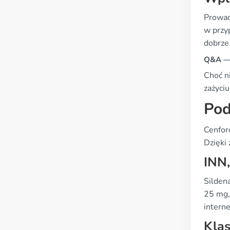
Prowad
w przy
dobrze
Q&A — 
Choć n
zażyciu
Pod
Cenforc
Dzięki 
INN
Silden
25 mg,
intern
Klas