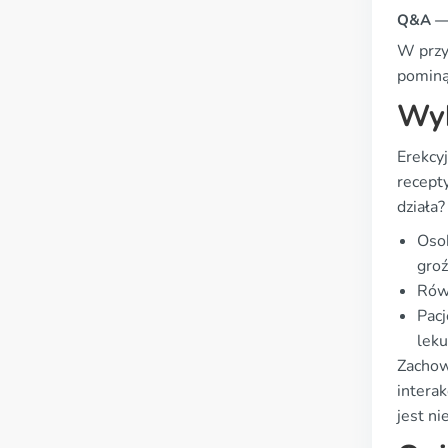
Q&A — 
W przyp
pominą
Wyk
Erekcy
recept
działa?
Osob
groź
Równ
Pacj
leku
Zachow
intera
jest ni