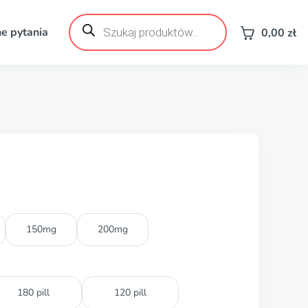
Wyszukiwarka
produktów
e pytania
0,00
zł
150mg
200mg
180 pill
120 pill