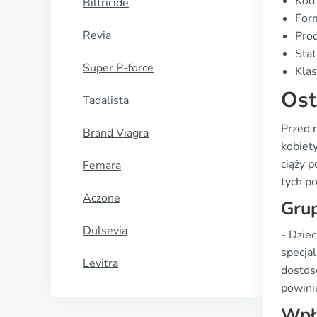
Kod
Biltricide
Form
Revia
Prod
Stat
Super P-force
Klas
Ost
Tadalista
Przed 
Brand Viagra
kobiet
ciąży 
Femara
tych po
Aczone
Grup
Dulsevia
- Dziec
specjal
Levitra
dostoso
powini
Wpł