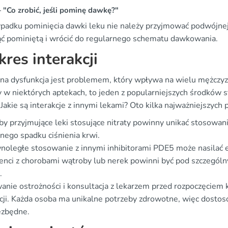
"Co zrobić, jeśli pominę dawkę?"
adku pominięcia dawki leku nie należy przyjmować podwójnej da
ć pominiętą i wrócić do regularnego schematu dawkowania.
res interakcji
jna dysfunkcja jest problemem, który wpływa na wielu mężczyz
y w niektórych aptekach, to jeden z popularniejszych środków s
 Jakie są interakcje z innymi lekami? Oto kilka najważniejszych
y przyjmujące leki stosujące nitraty powinny unikać stosowan
nego spadku ciśnienia krwi.
oległe stosowanie z innymi inhibitorami PDE5 może nasilać ef
enci z chorobami wątroby lub nerek powinni być pod szczegó
.
anie ostrożności i konsultacja z lekarzem przed rozpoczęciem
kcji. Każda osoba ma unikalne potrzeby zdrowotne, więc dost
ezbędne.