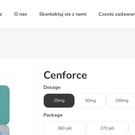
e
O nas
Skontaktuj sie z nami
Czesto zadawan
Cenforce
Dosage
25mg
50mg
100mg
Package
360 pill
270 pill