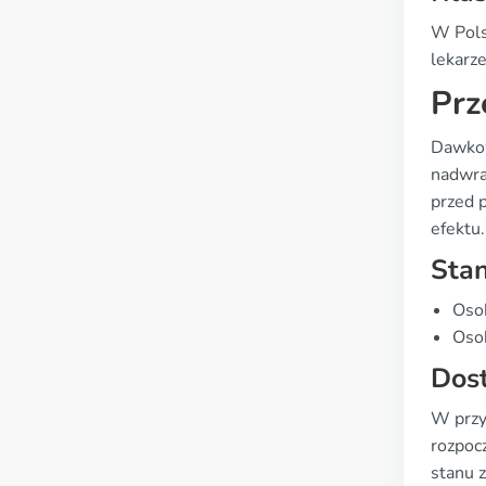
W Pols
lekarz
Prz
Dawkow
nadwra
przed 
efektu.
Sta
Oso
Osob
Dos
W przy
rozpoc
stanu 