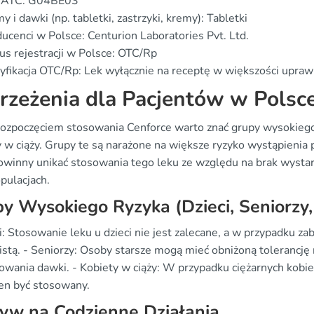
 ATC: G04BE03
y i dawki (np. tabletki, zastrzyki, kremy): Tabletki
ucenci w Polsce: Centurion Laboratories Pvt. Ltd.
us rejestracji w Polsce: OTC/Rp
yfikacja OTC/Rp: Lek wyłącznie na receptę w większości upra
rzeżenia dla Pacjentów w Polsc
rozpoczęciem stosowania Cenforce warto znać grupy wysokiego 
y w ciąży. Grupy te są narażone na większe ryzyko wystąpienia
powinny unikać stosowania tego leku ze względu na brak wyst
pulacjach.
y Wysokiego Ryzyka (Dzieci, Seniorzy,
i: Stosowanie leku u dzieci nie jest zalecane, a w przypadku za
istą. - Seniorzy: Osoby starsze mogą mieć obniżoną tolerancję n
wania dawki. - Kobiety w ciąży: W przypadku ciężarnych kobiet 
en być stosowany.
yw na Codzienne Działania