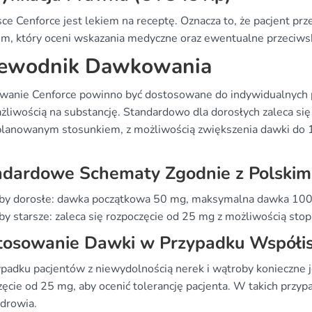
ce Cenforce jest lekiem na receptę. Oznacza to, że pacjent pr
em, który oceni wskazania medyczne oraz ewentualne przeciws
ewodnik Dawkowania
anie Cenforce powinno być dostosowane do indywidualnych pot
żliwością na substancję. Standardowo dla dorosłych zaleca si
planowanym stosunkiem, z możliwością zwiększenia dawki do 
ndardowe Schematy Zgodnie z Polski
by dorosłe: dawka początkowa 50 mg, maksymalna dawka 100
y starsze: zaleca się rozpoczęcie od 25 mg z możliwością sto
tosowanie Dawki w Przypadku Współis
padku pacjentów z niewydolnością nerek i wątroby konieczne j
zęcie od 25 mg, aby ocenić tolerancję pacjenta. W takich przy
zdrowia.