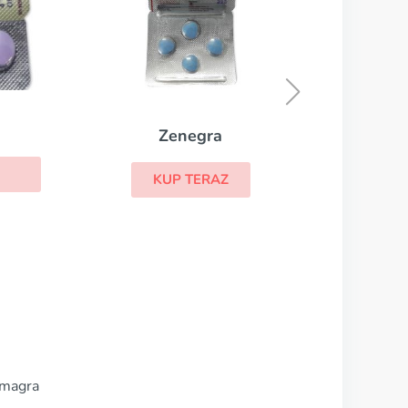
Cialis
KUP TERAZ
ra
AZ
amagra