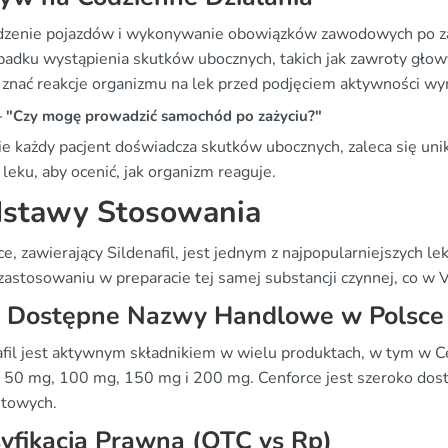
zenie pojazdów i wykonywanie obowiązków zawodowych po zaż
padku wystąpienia skutków ubocznych, takich jak zawroty głowy
 znać reakcje organizmu na lek przed podjęciem aktywności wy
"Czy mogę prowadzić samochód po zażyciu?"
ie każdy pacjent doświadcza skutków ubocznych, zaleca się u
 leku, aby ocenić, jak organizm reaguje.
stawy Stosowania
e, zawierający Sildenafil, jest jednym z najpopularniejszych l
zastosowaniu w preparacie tej samej substancji czynnej, co w 
, Dostępne Nazwy Handlowe w Polsce
afil jest aktywnym składnikiem w wielu produktach, w tym w C
 50 mg, 100 mg, 150 mg i 200 mg. Cenforce jest szeroko dostę
etowych.
yfikacja Prawna (OTC vs Rp)