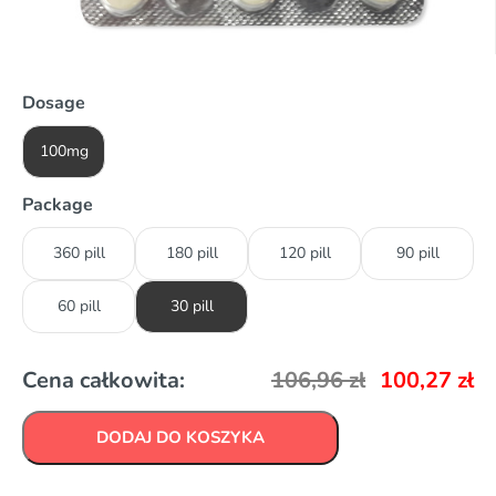
Dosage
100mg
Package
360 pill
180 pill
120 pill
90 pill
60 pill
30 pill
Cena całkowita:
106,96
zł
100,27
zł
DODAJ DO KOSZYKA