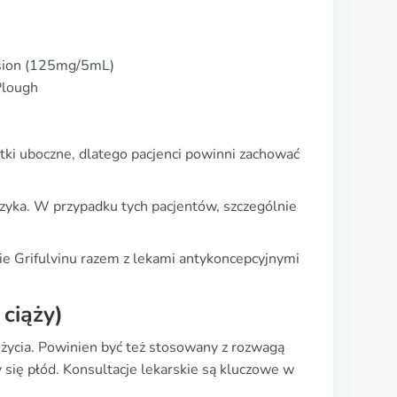
sion (125mg/5mL)
Plough
tki uboczne, dlatego pacjenci powinni zachować
yzyka. W przypadku tych pacjentów, szczególnie
ie Grifulvinu razem z lekami antykoncepcyjnymi
 ciąży)
u życia. Powinien być też stosowany z rozwagą
 się płód. Konsultacje lekarskie są kluczowe w