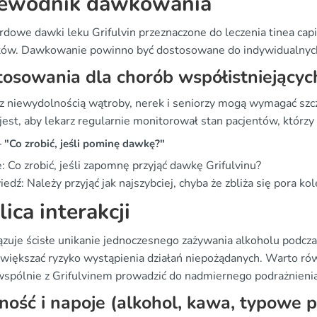
ewodnik dawkowania
rdowe dawki leku Grifulvin przeznaczone do leczenia tinea cap
tów. Dawkowanie powinno być dostosowane do indywidualnych 
osowania dla chorób współistniejącyc
z niewydolnością wątroby, nerek i seniorzy mogą wymagać s
est, aby lekarz regularnie monitorował stan pacjentów, którzy 
"Co zrobić, jeśli pominę dawkę?"
: Co zrobić, jeśli zapomnę przyjąć dawkę Grifulvinu?
dź: Należy przyjąć jak najszybciej, chyba że zbliża się pora kol
lica interakcji
zuje ścisłe unikanie jednoczesnego zażywania alkoholu podcz
większać ryzyko wystąpienia działań niepożądanych. Warto rów
spólnie z Grifulvinem prowadzić do nadmiernego podrażnienia
ość i napoje (alkohol, kawa, typowe po