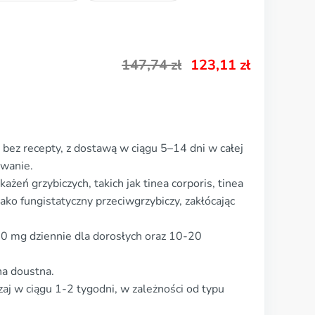
147,74
zł
123,11
zł
 bez recepty, z dostawą w ciągu 5–14 dni w całej
owanie.
ażeń grzybiczych, takich jak tinea corporis, tinea
jako fungistatyczny przeciwgrzybiczy, zakłócając
0 mg dziennie dla dorosłych oraz 10-20
na doustna.
zaj w ciągu 1-2 tygodni, w zależności od typu