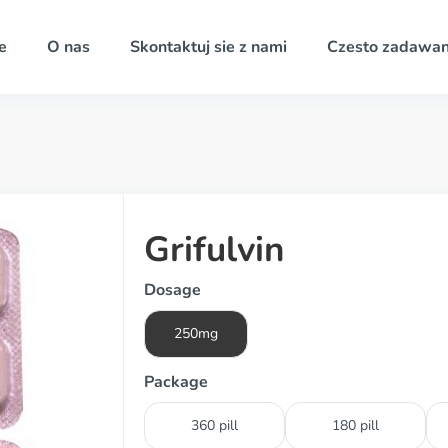
e
O nas
Skontaktuj sie z nami
Czesto zadawan
Grifulvin
Dosage
250mg
Package
360 pill
180 pill