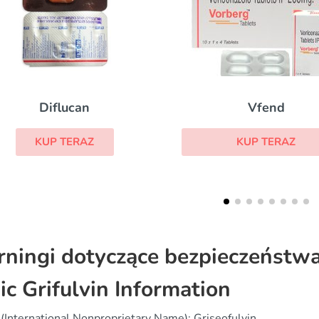
Vfend
Grifulvin V
KUP TERAZ
KUP TERAZ
ningi dotyczące bezpieczeństw
ic Grifulvin Information
(International Nonproprietary Name): Griseofulvin