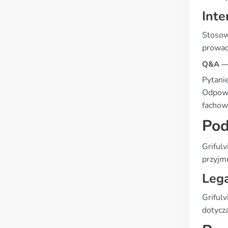
Inte
Stosow
prowad
Q&A — 
Pytanie
Odpowi
fachow
Pod
Griful
przyjm
Lega
Grifulv
dotycz