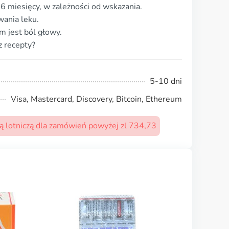
 6 miesięcy, w zależności od wskazania.
ania leku.
 jest ból głowy.
z recepty?
5-10 dni
Visa, Mastercard, Discovery, Bitcoin, Ethereum
 lotniczą dla zamówień powyżej zl 734,73