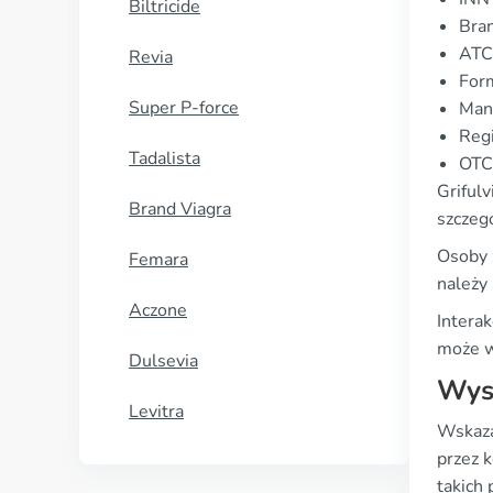
Biltricide
Bran
ATC
Revia
For
Super P-force
Manu
Regi
Tadalista
OTC 
Griful
Brand Viagra
szczeg
Osoby 
Femara
należy
Aczone
Intera
może w
Dulsevia
Wyso
Levitra
Wskazan
przez 
takich 