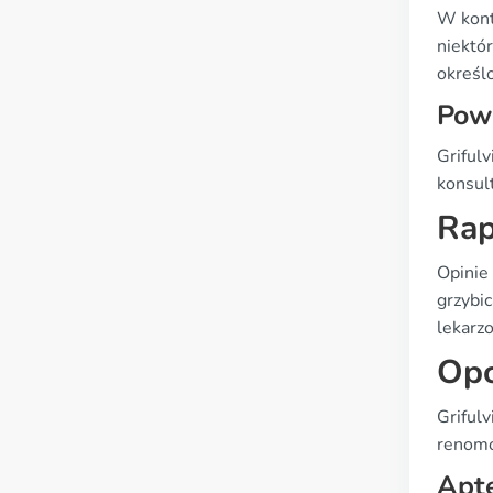
W konte
niektór
określ
Pows
Griful
konsul
Rap
Opinie
grzybic
lekarz
Opc
Griful
renomo
Apte