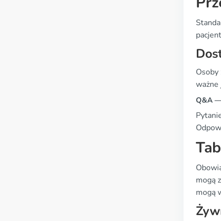
Prz
Standa
pacjen
Dost
Osoby 
ważne j
Q&A — 
Pytanie
Odpowie
Tab
Obowią
mogą z
mogą w
Żywn