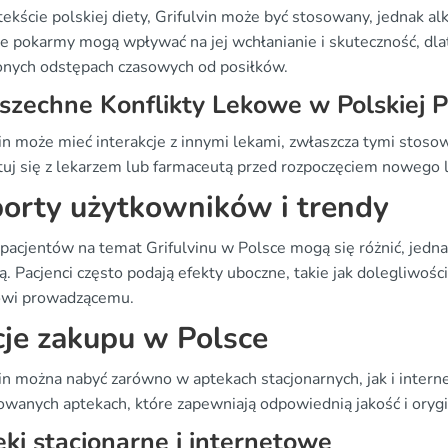
kście polskiej diety, Grifulvin może być stosowany, jednak alk
e pokarmy mogą wpływać na jej wchłanianie i skuteczność, dlat
onych odstępach czasowych od posiłków.
zechne Konflikty Lekowe w Polskiej P
vin może mieć interakcje z innymi lekami, zwłaszcza tymi sto
tuj się z lekarzem lub farmaceutą przed rozpoczęciem nowego l
orty użytkowników i trendy
 pacjentów na temat Grifulvinu w Polsce mogą się różnić, jedn
ą. Pacjenci często podają efekty uboczne, takie jak dolegliwoś
owi prowadzącemu.
je zakupu w Polsce
vin można nabyć zarówno w aptekach stacjonarnych, jak i inte
wanych aptekach, które zapewniają odpowiednią jakość i oryg
ki stacjonarne i internetowe