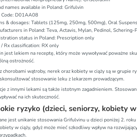
d names available in Poland: Grifulvin
 Code: D01AA08
ms & dosages: Tablets (125mg, 250mg, 500mg), Oral Suspen
facturers in Poland: Teva, Actavis, Mylan, Pedinol, Schering-
stration status in Poland: Prescription only
/ Rx classification: RX only
vin jest lekiem na receptę, który może wywoływać poważne sku
ólną ostrożność.
z chorobami wątroby, nerek oraz kobiety w ciąży są w grupie r
 skonsultować stosowanie leku z lekarzem prowadzącym.
kcje z innymi lekami są także istotnym zagadnieniem. Stosowan
pływać na ich skuteczność.
kie ryzyko (dzieci, seniorzy, kobiety w
e jest unikanie stosowania Grifulvinu u dzieci poniżej 2. rok
kobiety w ciąży, gdyż może mieć szkodliwy wpływ na rozwijający
przypadkach.