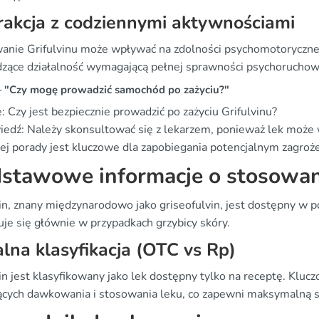
rakcja z codziennymi aktywnościami
anie Grifulvinu może wpływać na zdolności psychomotoryczne 
zące działalność wymagającą pełnej sprawności psychoruchowej
"Czy mogę prowadzić samochód po zażyciu?"
: Czy jest bezpiecznie prowadzić po zażyciu Grifulvinu?
edź: Należy skonsultować się z lekarzem, ponieważ lek może 
ej porady jest kluczowe dla zapobiegania potencjalnym zagroż
stawowe informacje o stosowan
vin, znany międzynarodowo jako griseofulvin, jest dostępny w p
uje się głównie w przypadkach grzybicy skóry.
lna klasyfikacja (OTC vs Rp)
in jest klasyfikowany jako lek dostępny tylko na receptę. Kluc
ących dawkowania i stosowania leku, co zapewni maksymalną s