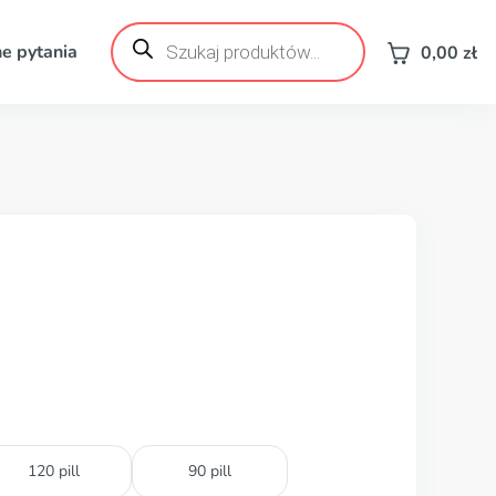
Wyszukiwarka
produktów
e pytania
0,00
zł
120 pill
90 pill