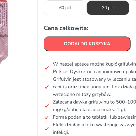
60 pill
30 pill
Cena całkowita:
DODAJ DO KOSZYKA
W naszej aptece można kupić grifulvin
Polsce. Dyskretne i anonimowe opak
Grifulvin jest stosowany w leczeniu zak
capitis oraz tinea unguium. Lek działa 
wrzeciono mitozy grzybów.
Zalecana dawka grifulvinu to 500-100
mg/kg/dobę dla dzieci (maks. 1 g).
Forma podania to tabletki lub zawiesi
Efekt działania leku występuje zazwyc
infekcji.