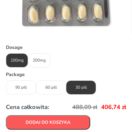
Dosage
100mg
200mg
Package
90 pill
60 pill
30 pill
Cena całkowita:
488,09
zł
406,74
zł
DODAJ DO KOSZYKA