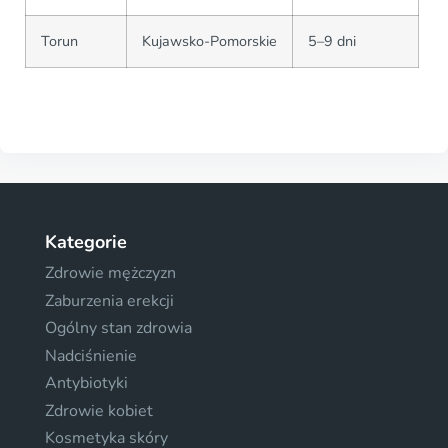
Torun
Kujawsko-Pomorskie
5–9 dni
Kategorie
Zdrowie mężczyzn
Zaburzenia erekcji
Ogólny stan zdrowia
Nadciśnienie
Antybiotyki
Zdrowie kobiet
Kosmetyka skóry