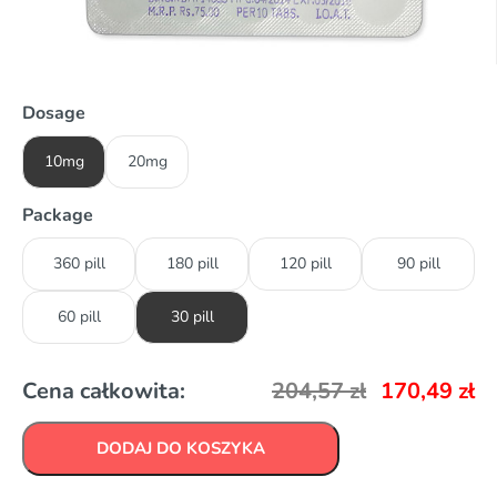
Dosage
10mg
20mg
Package
360 pill
180 pill
120 pill
90 pill
60 pill
30 pill
Cena całkowita:
204,57
zł
170,49
zł
DODAJ DO KOSZYKA