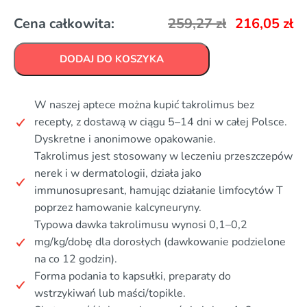
Cena całkowita:
259,27
zł
216,05
zł
DODAJ DO KOSZYKA
W naszej aptece można kupić takrolimus bez
recepty, z dostawą w ciągu 5–14 dni w całej Polsce.
Dyskretne i anonimowe opakowanie.
Takrolimus jest stosowany w leczeniu przeszczepów
nerek i w dermatologii, działa jako
immunosupresant, hamując działanie limfocytów T
poprzez hamowanie kalcyneuryny.
Typowa dawka takrolimusu wynosi 0,1–0,2
mg/kg/dobę dla dorosłych (dawkowanie podzielone
na co 12 godzin).
Forma podania to kapsułki, preparaty do
wstrzykiwań lub maści/topikle.