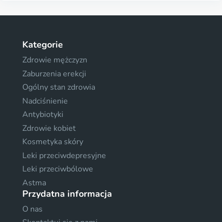
Kategorie
Zdrowie mężczyzn
Zaburzenia erekcji
Ogólny stan zdrowia
Nadciśnienie
Antybiotyki
Zdrowie kobiet
Kosmetyka skóry
Leki przeciwdepresyjne
Leki przeciwbólowe
Astma
Przydatna informacja
O nas